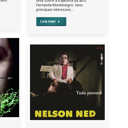
stado
tese sobre a trajetória da atriz
Fernanda Montenegro. Seus
principais interesses…
Leia mais