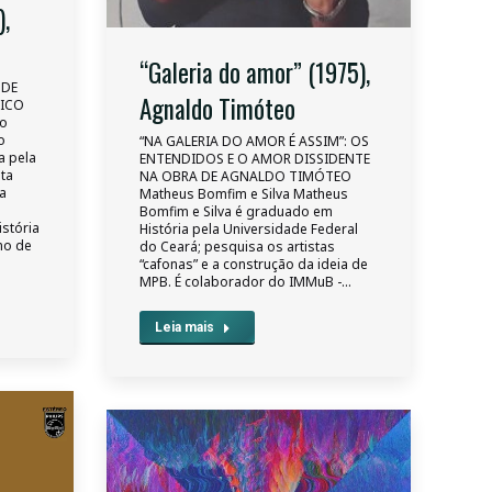
),
“Galeria do amor” (1975),
 DE
Agnaldo Timóteo
NICO
ro
o
“NA GALERIA DO AMOR É ASSIM”: OS
a pela
ENTENDIDOS E O AMOR DISSIDENTE
ta
NA OBRA DE AGNALDO TIMÓTEO
la
Matheus Bomfim e Silva Matheus
Bomfim e Silva é graduado em
stória
História pela Universidade Federal
no de
do Ceará; pesquisa os artistas
“cafonas” e a construção da ideia de
MPB. É colaborador do IMMuB -…
Leia mais