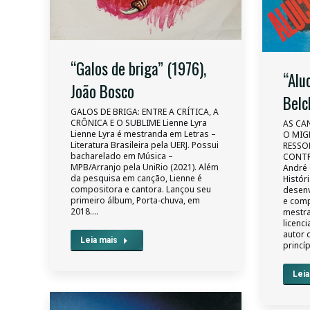
“Galos de briga” (1976),
“Alu
João Bosco
Belc
GALOS DE BRIGA: ENTRE A CRÍTICA, A
CRÔNICA E O SUBLIME Lienne Lyra
AS CA
Lienne Lyra é mestranda em Letras –
O MIG
Literatura Brasileira pela UERJ. Possui
RESSO
bacharelado em Música –
CONTR
MPB/Arranjo pela UniRio (2021). Além
André 
da pesquisa em canção, Lienne é
Histór
compositora e cantora. Lançou seu
desenv
primeiro álbum, Porta-chuva, em
e comp
2018.…
mestra
licenci
autor 
Leia mais
princí
Leia