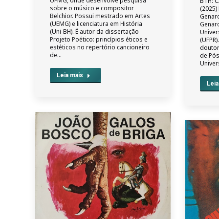
UFMG, onde desenvolve pesquisa
BTH: 
sobre o músico e compositor
(2025)
Belchior. Possui mestrado em Artes
Genaro
(UEMG) e licenciatura em História
Genaro
(Uni-BH). É autor da dissertação
Univer
Projeto Poético: princípios éticos e
(UFPR)
estéticos no repertório cancioneiro
douto
de…
de Pós
Univer
Leia mais
Leia