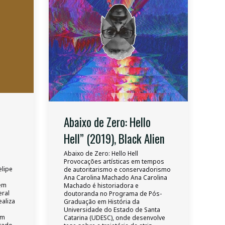
Abaixo de Zero: Hello
Hell” (2019), Black Alien
Abaixo de Zero: Hello Hell
O
Provocações artísticas em tempos
lipe
de autoritarismo e conservadorismo
e
Ana Carolina Machado Ana Carolina
em
Machado é historiadora e
eral
doutoranda no Programa de Pós-
ealiza
Graduação em História da
Universidade do Estado de Santa
em
Catarina (UDESC), onde desenvolve