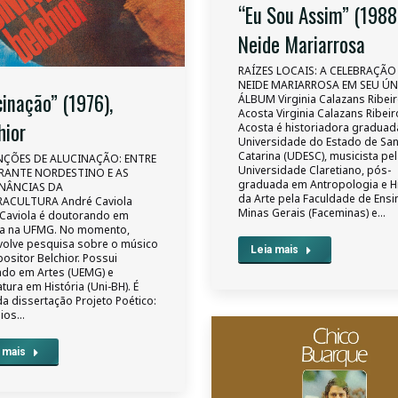
“Eu Sou Assim” (1988
Neide Mariarrosa
RAÍZES LOCAIS: A CELEBRAÇÃO
NEIDE MARIARROSA EM SEU Ú
cinação” (1976),
ÁLBUM Virginia Calazans Ribei
Acosta Virginia Calazans Ribeir
hior
Acosta é historiadora graduad
Universidade do Estado de San
Catarina (UDESC), musicista pe
NÇÕES DE ALUCINAÇÃO: ENTRE
Universidade Claretiano, pós-
RANTE NORDESTINO E AS
graduada em Antropologia e Hi
NÂNCIAS DA
da Arte pela Faculdade de Ensi
ACULTURA André Caviola
Minas Gerais (Faceminas) e…
Caviola é doutorando em
ia na UFMG. No momento,
olve pesquisa sobre o músico
Leia mais
ositor Belchior. Possui
do em Artes (UEMG) e
atura em História (Uni-BH). É
da dissertação Projeto Poético:
pios…
 mais