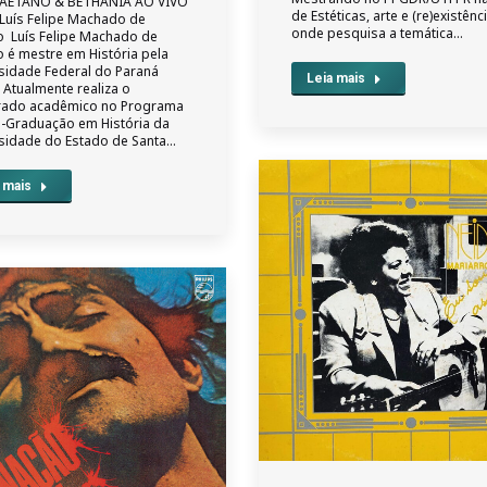
CAETANO & BETHÂNIA AO VIVO
de Estéticas, arte e (re)existênc
 Luís Felipe Machado de
onde pesquisa a temática…
 Luís Felipe Machado de
 é mestre em História pela
sidade Federal do Paraná
Leia mais
. Atualmente realiza o
rado acadêmico no Programa
-Graduação em História da
sidade do Estado de Santa…
 mais