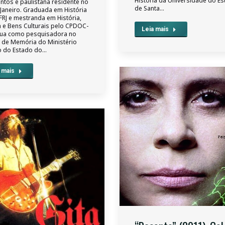
História da Universidade do E
ntos é paulistana residente no
de Santa…
 Janeiro. Graduada em História
FRJ e mestranda em História,
ca e Bens Culturais pelo CPDOC-
Leia mais
tua como pesquisadora no
 de Memória do Ministério
o do Estado do…
 mais