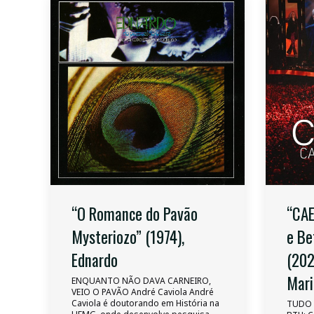
“O Romance do Pavão
“CA
Mysteriozo” (1974),
e Be
Ednardo
(202
Mari
ENQUANTO NÃO DAVA CARNEIRO,
VEIO O PAVÃO André Caviola André
Caviola é doutorando em História na
TUDO 