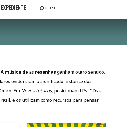
EXPEDIENTE
Busca
Search:
m
A música de
as
resenhas
ganham outro sentido,
ores evidenciam o significado histórico dos
sêmico. Em
Novos futuros
, posicionam LPs, CDs e
Brasil, e os utilizam como recursos para pensar