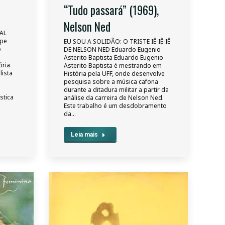
“Tudo passará” (1969),
Nelson Ned
AL
ipe
EU SOU A SOLIDÃO: O TRISTE IÊ-IÊ-IÊ
o
DE NELSON NED Eduardo Eugenio
Asterito Baptista Eduardo Eugenio
ória
Asterito Baptista é mestrando em
lista
História pela UFF, onde desenvolve
pesquisa sobre a música cafona
e
durante a ditadura militar a partir da
stica
análise da carreira de Nelson Ned.
Este trabalho é um desdobramento
da…
Leia mais