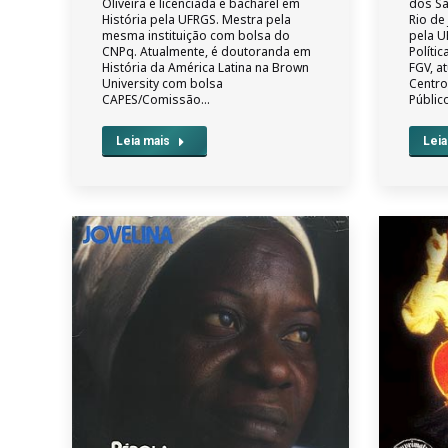
Oliveira é licenciada e bacharel em
dos Sa
História pela UFRGS. Mestra pela
Rio de
mesma instituição com bolsa do
pela U
CNPq. Atualmente, é doutoranda em
Políti
História da América Latina na Brown
FGV, a
University com bolsa
Centro
CAPES/Comissão…
Públic
Leia mais
Leia