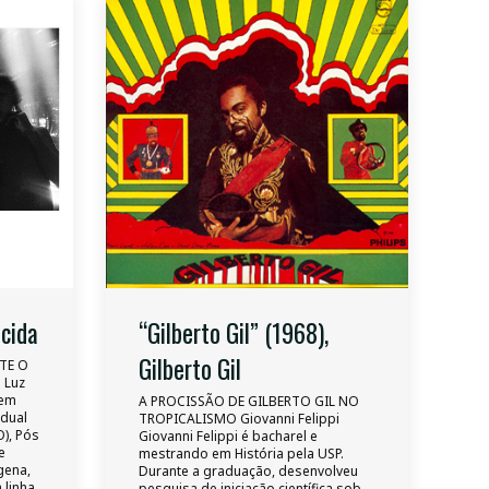
icida
“Gilberto Gil” (1968),
Gilberto Gil
TE O
 Luz
 em
A PROCISSÃO DE GILBERTO GIL NO
adual
TROPICALISMO Giovanni Felippi
), Pós
Giovanni Felippi é bacharel e
e
mestrando em História pela USP.
ígena,
Durante a graduação, desenvolveu
linha
pesquisa de iniciação científica sob