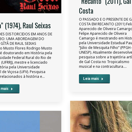
“Recanto” (2011), Gal
Costa
O PASSADO E O PRESENTE DE G
a” (1974), Raul Seixas
COSTA EM RECANTO (2011) Fel
Aparecido de Oliveira Camarg
Felipe Aparecido de Oliveira
ES DISTORCIDOS EM ANOS DE
Camargo é mestrando em Hist
BO: UMA ABORDAGEM DO
pela Universidade Estadual Pau
 GÎTÂ DE RAUL SEIXAS
“Júlio de Mesquita Filho” (PPGH-
o Musto Flores Rodrigo Musto
UNESP). Atualmente desenvolv
 é doutorando em História pela
pesquisa sobre a trajetória artí
sidade Federal Rural do Rio de
de Gal Costa no Tropicalismo
 (UFRRJ), mestre e licenciado
musical e na contracultura.…
tória pela Universidade
l de Viçosa (UFV). Pesquisa
relacionados à história e…
Leia mais
 mais