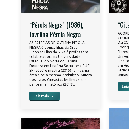
“Pérola Negra” (1986),
“Git
Jovelina Pérola Negra
ACORD
CHUM
DISCO
AS ESTREIAS DE JOVELINA PÉROLA
Rodrig
NEGRA Cleonice Elias da Silva
Flores
Cleonice Elias da Silva é professora
Univer
colaboradora na Universidade
Janeiro
Estadual do Norte do Paraná.
em His
Doutora em História Social pela PUC-
Federa
SP (2020) e mestra (2015) na mesma
temas 
área e pela mesma instituição. Autora
dos livros Cineastas Mulheres: um
panorama histórico (2018)…
Leia
Leia mais