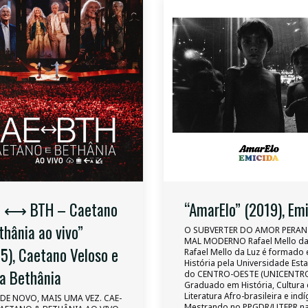
E ⟷ BTH – Caetano
“AmarElo” (2019), Em
thânia ao vivo”
O SUBVERTER DO AMOR PERAN
MAL MODERNO Rafael Mello da
5), Caetano Veloso e
Rafael Mello da Luz é formado
História pela Universidade Est
a Bethânia
do CENTRO-OESTE (UNICENTRO
Graduado em História, Cultura 
Literatura Afro-brasileira e ind
DE NOVO, MAIS UMA VEZ. CAE-
Mestrando no PPGDR/UTFPR na 