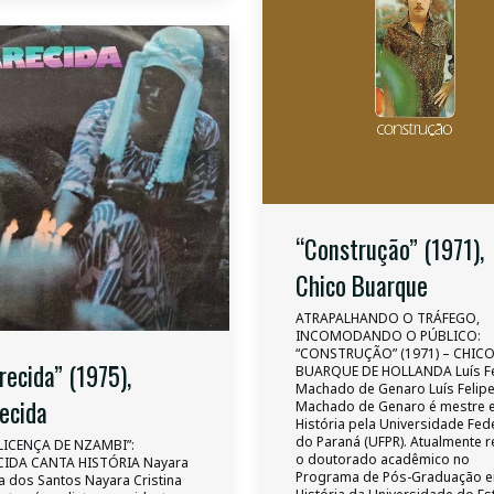
“Construção” (1971),
Chico Buarque
ATRAPALHANDO O TRÁFEGO,
INCOMODANDO O PÚBLICO:
“CONSTRUÇÃO” (1971) – CHIC
recida” (1975),
BUARQUE DE HOLLANDA Luís Fe
Machado de Genaro Luís Felip
ecida
Machado de Genaro é mestre 
História pela Universidade Fed
do Paraná (UFPR). Atualmente r
LICENÇA DE NZAMBI”:
o doutorado acadêmico no
CIDA CANTA HISTÓRIA Nayara
Programa de Pós-Graduação 
na dos Santos Nayara Cristina