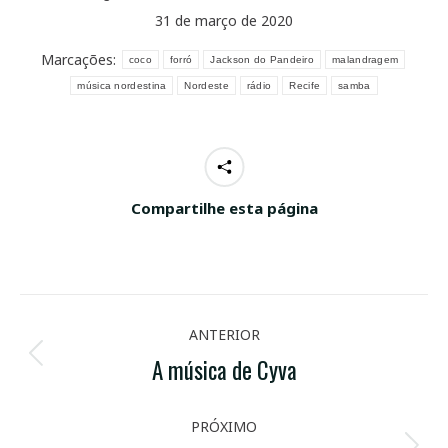
31 de março de 2020
Marcações:
coco
forró
Jackson do Pandeiro
malandragem
música nordestina
Nordeste
rádio
Recife
samba
Compartilhe esta página
NAVEGAÇÃO
ANTERIOR
DE
A música de Cyva
Post
POST:
anterior:
PRÓXIMO