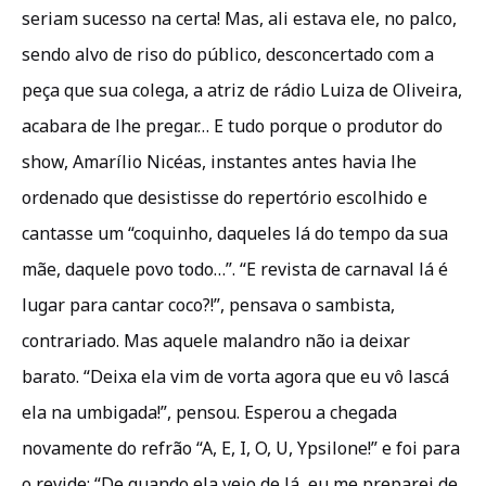
seriam sucesso na certa! Mas, ali estava ele, no palco,
sendo alvo de riso do público, desconcertado com a
peça que sua colega, a atriz de rádio Luiza de Oliveira,
acabara de lhe pregar… E tudo porque o produtor do
show, Amarílio Nicéas, instantes antes havia lhe
ordenado que desistisse do repertório escolhido e
cantasse um “coquinho, daqueles lá do tempo da sua
mãe, daquele povo todo…”. “E revista de carnaval lá é
lugar para cantar coco?!”, pensava o sambista,
contrariado. Mas aquele malandro não ia deixar
barato. “Deixa ela vim de vorta agora que eu vô lascá
ela na umbigada!”, pensou. Esperou a chegada
novamente do refrão “A, E, I, O, U, Ypsilone!” e foi para
o revide: “De quando ela veio de lá, eu me preparei de